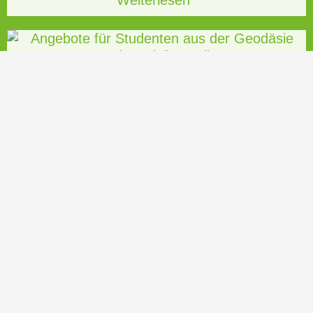
ANGEBOTE FÜR STUDENTEN AUS DER
GEODÄSIE UND GEOINFORMATIK
Studentische Hilfskräfte (m/w/d) aus der
Geodäsie und Geoinformatik gesucht!
Willkommen in deiner Zukunft
Weiterlesen
PROJEKTSTEUERER FÜR ÖPNV -
INFRASTRUKTURPROJEKTE