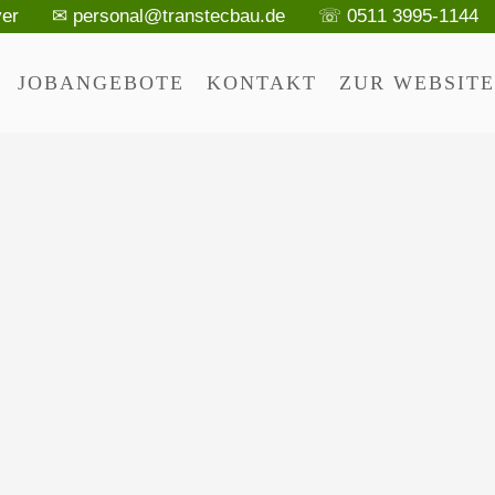
ver
✉ personal@transtecbau.de
☏ 0511 3995-1144
JOBANGEBOTE
KONTAKT
ZUR WEBSITE