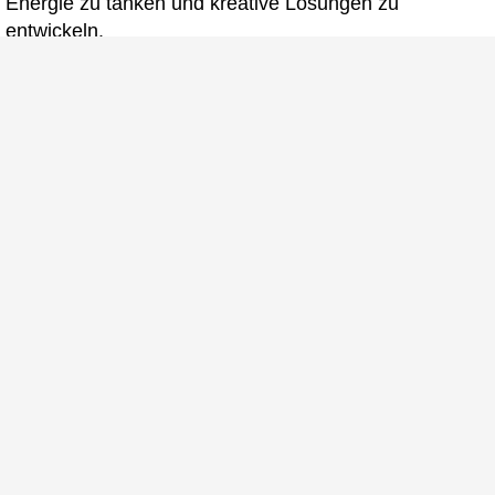
Energie zu tanken und kreative Lösungen zu
entwickeln.
Einige Bilder unserer Socialarea
Fotos ©
Fotostudio Laatzen
/
Werbeagentur Schulz-
Design
Jetzt bewerben