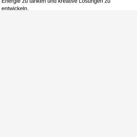
Energie zu tanken und kreative Lösungen zu
entwickeln.
Einige Bilder unserer Socialarea
Fotos ©
Fotostudio Laatzen
/
Werbeagentur Schulz-
Design
Jetzt bewerben