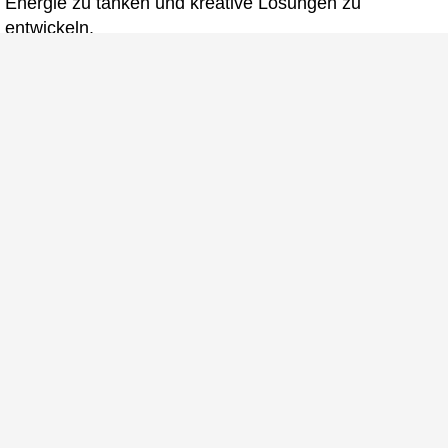
Energie zu tanken und kreative Lösungen zu
entwickeln.
Einige Bilder unserer Socialarea
Fotos ©
Fotostudio Laatzen
/
Werbeagentur Schulz-
Design
Jetzt bewerben