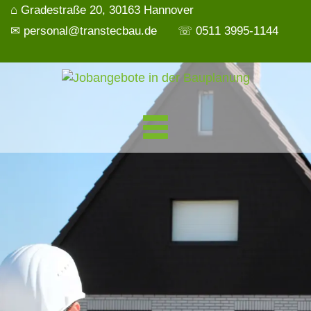
⌂ Gradestraße 20, 30163 Hannover
✉ personal@transtecbau.de
☏ 0511 3995-1144