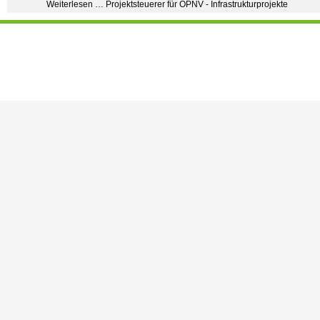
Weiterlesen … Projektsteuerer für ÖPNV - Infrastrukturprojekte
Vermessungsingenieur oder
Vermessungstechniker