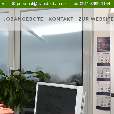
ver
✉ personal@transtecbau.de
☏ 0511 3995-1144
JOBANGEBOTE
KONTAKT
ZUR WEBSITE